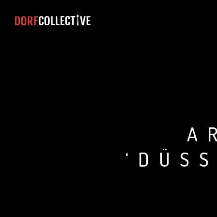
A
‘DÜS