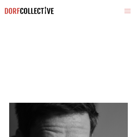
JOCHEN MÜLLER
40591 | Fujifilm | 1975 | Schumacher
DANIEL KRUMMENÖHLER
JOCHEN MÜLLER
KEVIN KOLOTSIS
NINA PAPIOREK