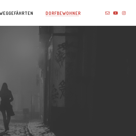
WEGGEFÄHRTEN
DORFBEWOHNER
R